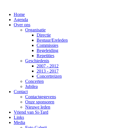
Home
Agenda
Over ons
Organisatie
Directie
Bestuur/Ereleden
Commissies
Begeleiding
Repetities
Geschiedenis
2007 - 2012
2013 - 2017
Concertreizen
Concerten
Jubilea
Contact
Contactgegevens
Onze sponsoren
Nieuwe leden
Vriend van Si-Tard
Links
Media
Foto Galerij