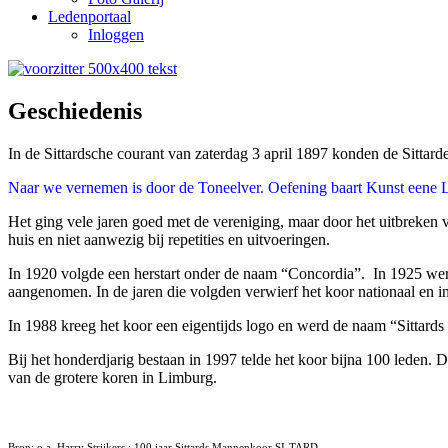
Ledenportaal
Inloggen
Geschiedenis
In de Sittardsche courant van zaterdag 3 april 1897 konden de Sittard
Naar we vernemen is door de Toneelver. Oefening baart Kunst eene L
Het ging vele jaren goed met de vereniging, maar door het uitbreken
huis en niet aanwezig bij repetities en uitvoeringen.
In 1920 volgde een herstart onder de naam “Concordia”. In 1925 w
aangenomen. In de jaren die volgden verwierf het koor nationaal en in
In 1988 kreeg het koor een eigentijds logo en werd de naam “Sittards
Bij het honderdjarig bestaan in 1997 telde het koor bijna 100 leden. De
van de grotere koren in Limburg.
Bron: o.a. Harry Strijkers : 100 jaar Sittards Mannenkoor SI-TARD