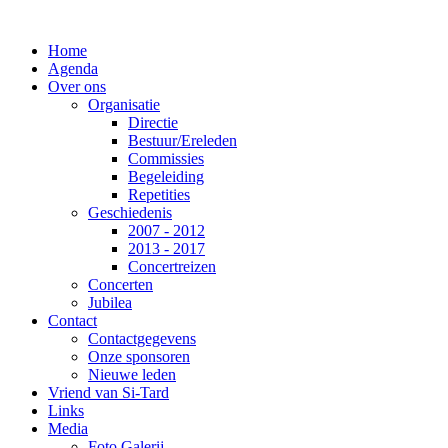
Home
Agenda
Over ons
Organisatie
Directie
Bestuur/Ereleden
Commissies
Begeleiding
Repetities
Geschiedenis
2007 - 2012
2013 - 2017
Concertreizen
Concerten
Jubilea
Contact
Contactgegevens
Onze sponsoren
Nieuwe leden
Vriend van Si-Tard
Links
Media
Foto Galerij