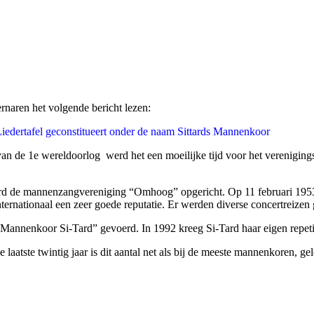
ernaren het volgende bericht lezen:
iedertafel geconstitueert onder de naam Sittards Mannenkoor
 van de 1e wereldoorlog werd het een moeilijke tijd voor het verenigi
erd de mannenzangvereniging “Omhoog” opgericht. Op 11 februari 195
ternationaal een zeer goede reputatie. Er werden diverse concertreizen
 Mannenkoor Si-Tard” gevoerd. In 1992 kreeg Si-Tard haar eigen repeti
 laatste twintig jaar is dit aantal net als bij de meeste mannenkoren, g