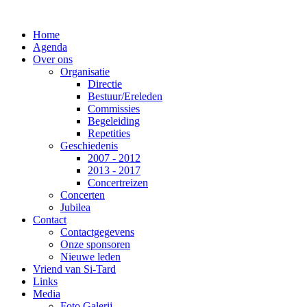
Home
Agenda
Over ons
Organisatie
Directie
Bestuur/Ereleden
Commissies
Begeleiding
Repetities
Geschiedenis
2007 - 2012
2013 - 2017
Concertreizen
Concerten
Jubilea
Contact
Contactgegevens
Onze sponsoren
Nieuwe leden
Vriend van Si-Tard
Links
Media
Foto Galerij