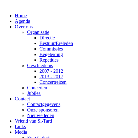
Home
Agenda
Over ons
Organisatie
Directie
Bestuur/Ereleden
Commissies
Begeleiding
Repetities
Geschiedenis
2007 - 2012
2013 - 2017
Concertreizen
Concerten
Jubilea
Contact
Contactgegevens
Onze sponsoren
Nieuwe leden
Vriend van Si-Tard
Links
Media
Foto Galerij