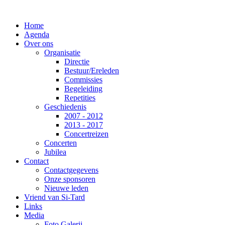
Home
Agenda
Over ons
Organisatie
Directie
Bestuur/Ereleden
Commissies
Begeleiding
Repetities
Geschiedenis
2007 - 2012
2013 - 2017
Concertreizen
Concerten
Jubilea
Contact
Contactgegevens
Onze sponsoren
Nieuwe leden
Vriend van Si-Tard
Links
Media
Foto Galerij