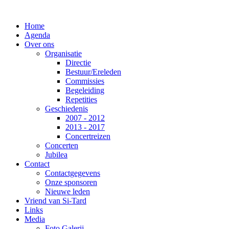
Home
Agenda
Over ons
Organisatie
Directie
Bestuur/Ereleden
Commissies
Begeleiding
Repetities
Geschiedenis
2007 - 2012
2013 - 2017
Concertreizen
Concerten
Jubilea
Contact
Contactgegevens
Onze sponsoren
Nieuwe leden
Vriend van Si-Tard
Links
Media
Foto Galerij