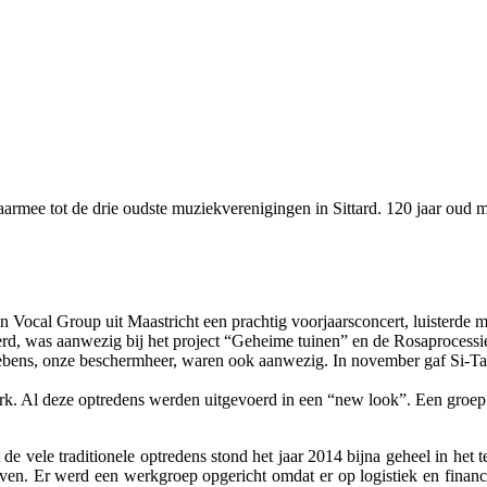
aarmee tot de drie oudste muziekverenigingen in Sittard. 120 jaar oud 
n Vocal Group uit Maastricht een prachtig voorjaarsconcert, luisterd
rd, was aanwezig bij het project “Geheime tuinen” en de Rosaprocessi
Lebens, onze beschermheer, waren ook aanwezig. In november gaf Si-Ta
kerk. Al deze optredens werden uitgevoerd in een “new look”. Een groep
 de vele traditionele optredens stond het jaar 2014 bijna geheel in het
en. Er werd een werkgroep opgericht omdat er op logistiek en financie