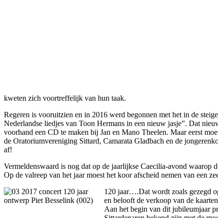
kweten zich voortreffelijk van hun taak.
Regeren is vooruitzien en in 2016 werd begonnen met het in de stei
Nederlandse liedjes van Toon Hermans in een nieuw jasje”. Dat nieu
voorhand een CD te maken bij Jan en Mano Theelen. Maar eerst moest 
de Oratoriumvereniging Sittard, Camarata Gladbach en de jongerenkore
af!
Vermeldenswaard is nog dat op de jaarlijkse Caecilia-avond waarop de
Op de valreep van het jaar moest het koor afscheid nemen van een zee
120 jaar….Dat wordt zoals gezegd op
en belooft de verkoop van de kaarte
Aan het begin van dit jubileumjaar p
Sittardenaren bekend zijn met de moo