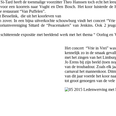
Si-Tard heeft de toenmalige voorzitter Theo Hanssen toch echt het lee
en voor een koorreis naar Vught en Den Bosch. Het koor luisterde d
e restaurant “Van Puffelen”.
 Besselink, die uit h
et koorleven van
 zover. In een bijna uitverkochte schouwburg vindt het concert “Vrie 
oriumvereniging Sittard de “Peacemakers” van Jenkins. Ook 2 jeug
en schitterende expositie met beeldend werk met het thema “ Oorlog e
Het concert “Vrie in Vrei” was
kennelijk zo in de smaak geva
met het zingen van het Limburg
Jo Erens bij zijn beeld (toen 
van de troubadour. Zoals elk j
carnaval het mannenkoor. Ditm
van dit jaar voerde het koor n
tot groot genoegen van de vele