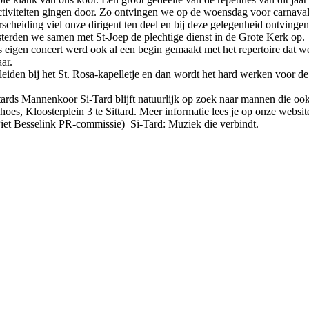
 activiteiten gingen door. Zo ontvingen we op de woensdag voor carnaval
erscheiding viel onze dirigent ten deel en bij deze gelegenheid ontvingen
terden we samen met St-Joep de plechtige dienst in de Grote Kerk op.
s eigen concert werd ook al een begin gemaakt met het repertoire dat w
ar.
leiden bij het St. Rosa-kapelletje en dan wordt het hard werken voor d
ittards Mannenkoor Si-Tard blijft natuurlijk op zoek naar mannen die oo
s, Kloosterplein 3 te Sittard. Meer informatie lees je op onze websit
Piet Besselink PR-commissie) Si-Tard: Muziek die verbindt.