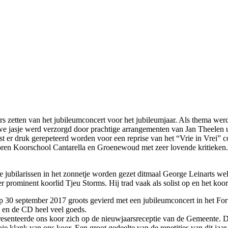
gers zetten van het jubileumconcert voor het jubileumjaar. Als thema
we jasje werd verzorgd door prachtige arrangementen van Jan Theelen 
er druk gerepeteerd worden voor een reprise van het “Vrie in Vrei” co
n Koorschool Cantarella en Groenewoud met zeer lovende kritieken. Sitt
 jubilarissen in het zonnetje worden gezet ditmaal George Leinarts wel
r prominent koorlid Tjeu Storms. Hij trad vaak als solist op en het ko
 30 september 2017 groots gevierd met een jubileumconcert in het Foru
n en de CD heel veel goeds.
resenteerde ons koor zich op de nieuwjaarsreceptie van de Gemeente. De
ie klank van ons koor. Een groot gedeelte van de repetities van dit jaa