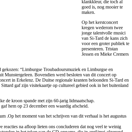
klankkleur, die toch al
goed is, nog mooier te
maken.
Op het kerstconcert
kregen wederom twee
jonge talentvolle musici
van Si-Tard de kans zich
voor een groter publiek te
presenteren. Tristan
Jessen en Mieke Cremers
 werd gekozen: “Limburgse Troubadoursmuziek en Limburgse en
uit Munstergeleen. Bovendien werd besloten van dit concert op
ncert in Erkelenz. De Duitse regionale kranten beloonden Si-Tard en
ard gaf zijn visitekaartje op cultureel gebied ook in het buitenland
ke de kroon spande met zijn 60-jarig lidmaatschap.
or gaf hem op 23 december een waardig afscheid.
m .Op het moment van het schrijven van dit verhaal is het augustus
 reacties na afloop lieten ons concluderen dat nog veel te weinig
r stonden in het teken van de CD-opname, die in april/mei afgerond