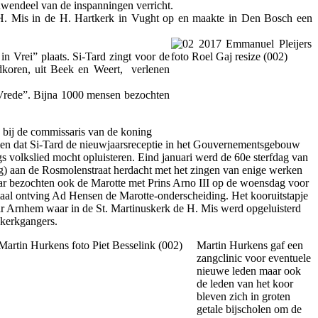
uwendeel van de inspanningen verricht.
e H. Mis in de H. Hartkerk in Vught op en maakte in Den Bosch een
in Vrei” plaats. Si-Tard zingt voor de
dkoren, uit Beek en Weert, verlenen
n Vrede”. Bijna 1000 mensen bezochten
 bij de commissaris van de koni
ng
llen dat Si-Tard de nieuwjaarsreceptie in het Gouvernementsgebouw
s volkslied mocht opluisteren. Eind januari werd de 60e sterfdag van
nog) aan de Rosmolenstraat herdacht met het zingen van enige werken
aar bezochten ook de Marotte met Prins Arno III op de woensdag voor
aal ontving Ad Hensen de Marotte-onderscheiding. Het kooruitstapje
aar Arnhem waar in de St. Martinuskerk de H. Mis werd opgeluisterd
 kerkgangers.
Martin
Hurkens gaf een
zangclinic voor eventuele
nieuwe leden maar ook
de leden van het koor
bleven zich in groten
getale bijscholen om de