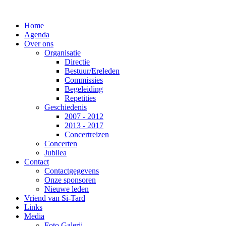
Home
Agenda
Over ons
Organisatie
Directie
Bestuur/Ereleden
Commissies
Begeleiding
Repetities
Geschiedenis
2007 - 2012
2013 - 2017
Concertreizen
Concerten
Jubilea
Contact
Contactgegevens
Onze sponsoren
Nieuwe leden
Vriend van Si-Tard
Links
Media
Foto Galerij