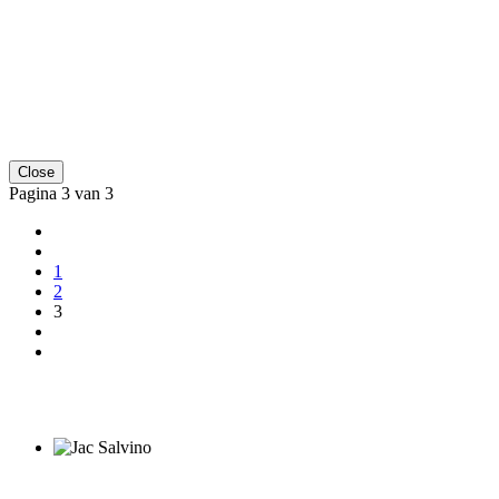
Close
Pagina 3 van 3
1
2
3