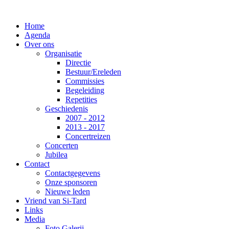
Home
Agenda
Over ons
Organisatie
Directie
Bestuur/Ereleden
Commissies
Begeleiding
Repetities
Geschiedenis
2007 - 2012
2013 - 2017
Concertreizen
Concerten
Jubilea
Contact
Contactgegevens
Onze sponsoren
Nieuwe leden
Vriend van Si-Tard
Links
Media
Foto Galerij